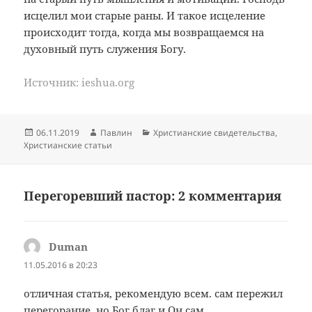
исцелил мои старые раны. И такое исцеление
происходит тогда, когда мы возвращаемся на
духовный путь служения Богу.
Источник: ieshua.org
Опубликовано
Автор
Рубрики
06.11.2019
Павлин
Христианские свидетельства
,
Христианские статьи
Перегоревший пастор: 2 комментария
Duman
:
11.05.2016 в 20:23
отличная статья, рекомендую всем. сам пережил
перегорание, но Бог благ и Он сам