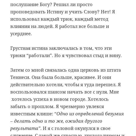
послушание Богу? Решил ли просто
проповедовать Истину и учить Слову? Нет! Я
использовал каждый трюк, каждый метод
влияния на людей. Я работал все больше и
усерднее.
Грустная истина заключалась в том, что эти
трюки “работали”. Но я чувствовал стыд и вину.
Затем со мной связалась одна церковь из штата
Теннеси. Она была больше, красивее. И они
действительно хотели, чтобы я туда перешел. Я
воспользовался шансом начать все с нуля. Мне
хотелось успеха в новом городе. Хотелось
забыть о прошлом. Я чрезмерно увлекся
известным клише: “
Одно из определений безумия
– делать одно и то же, ожидая другого
результата”
. И я с головой окунулся в свое
служение. С такой же страстью, трудоголизмом и