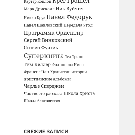
Крег Грошел
Картер Конлон
Ник Вуйчич
Марк Дрисколл
Павел Федорук
Никки Круз
Павел Шавловский
Передача Угол
Программа Ориентир
Сергей Винковский
Стивен Фуртик
Суперкнига
Тед Трипп
Тим Келлер
Филиппова Нина
Франсис Чан
Хранители истории
Христианские альбомы
Чарльз Сперджен
Школа Христа
Час твоего рассказа
Школа благовестия
СВЕЖИЕ ЗАПИСИ