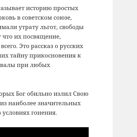
казывает историю простых
овь в советском союзе,
мали утрату льгот, свободы
 что их посвящение,
всего. Это рассказ о русских
ших тайну прикосновения к
 хвалы при любых
торых Бог обильно излил Свою
о из наиболее значительных
в условиях гонения.