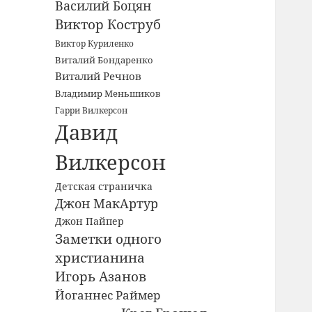
Василий Боцян
Виктор Коструб
Виктор Куриленко
Виталий Бондаренко
Виталий Речнов
Владимир Меньшиков
Гарри Вилкерсон
Давид
Вилкерсон
Детская страничка
Джон МакАртур
Джон Пайпер
Заметки одного
христианина
Игорь Азанов
Йоганнес Раймер