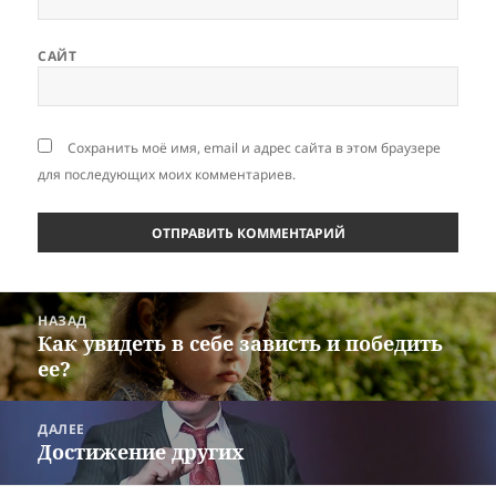
САЙТ
Сохранить моё имя, email и адрес сайта в этом браузере
для последующих моих комментариев.
Навигация
НАЗАД
по
Как увидеть в себе зависть и победить
Предыдущая
записям
ее?
запись:
ДАЛЕЕ
Достижение других
Следующая
запись: