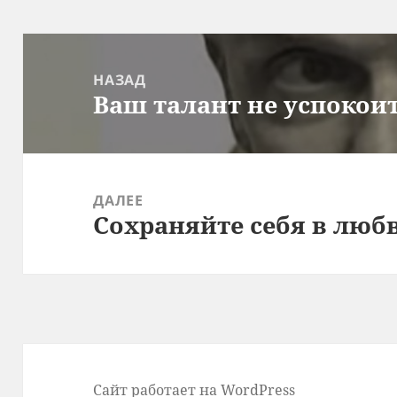
Навигация
по
НАЗАД
Ваш талант не успокои
записям
Предыдущая
запись:
ДАЛЕЕ
Сохраняйте себя в люб
Следующая
запись:
Сайт работает на WordPress