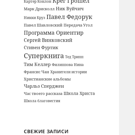
Крег Грошел
Картер Конлон
Ник Вуйчич
Марк Дрисколл
Павел Федорук
Никки Круз
Павел Шавловский
Передача Угол
Программа Ориентир
Сергей Винковский
Стивен Фуртик
Суперкнига
Тед Трипп
Тим Келлер
Филиппова Нина
Франсис Чан
Хранители истории
Христианские альбомы
Чарльз Сперджен
Школа Христа
Час твоего рассказа
Школа благовестия
СВЕЖИЕ ЗАПИСИ