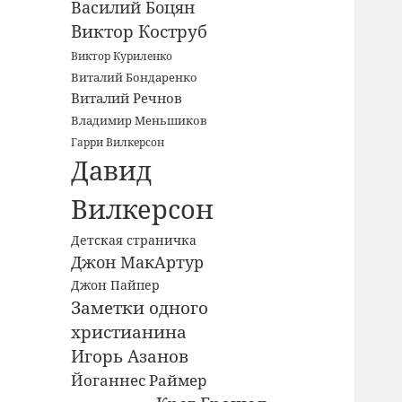
Василий Боцян
Виктор Коструб
Виктор Куриленко
Виталий Бондаренко
Виталий Речнов
Владимир Меньшиков
Гарри Вилкерсон
Давид
Вилкерсон
Детская страничка
Джон МакАртур
Джон Пайпер
Заметки одного
христианина
Игорь Азанов
Йоганнес Раймер