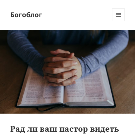
Богоблог
МЕНЮ
И
ВИДЖЕТЫ
Рад ли ваш пастор видеть