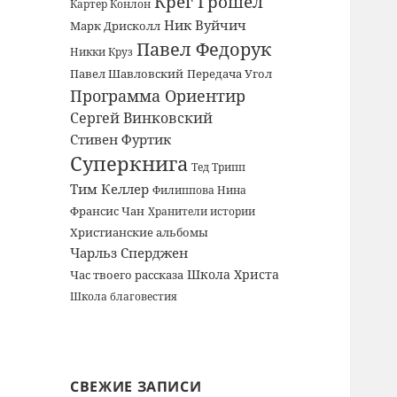
Крег Грошел
Картер Конлон
Ник Вуйчич
Марк Дрисколл
Павел Федорук
Никки Круз
Павел Шавловский
Передача Угол
Программа Ориентир
Сергей Винковский
Стивен Фуртик
Суперкнига
Тед Трипп
Тим Келлер
Филиппова Нина
Франсис Чан
Хранители истории
Христианские альбомы
Чарльз Сперджен
Школа Христа
Час твоего рассказа
Школа благовестия
СВЕЖИЕ ЗАПИСИ