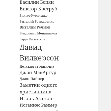
Василий Боцян
Виктор Коструб
Виктор Куриленко
Виталий Бондаренко
Виталий Речнов
Владимир Меньшиков
Гарри Вилкерсон
Давид
Вилкерсон
Детская страничка
Джон МакАртур
Джон Пайпер
Заметки одного
христианина
Игорь Азанов
Йоганнес Раймер