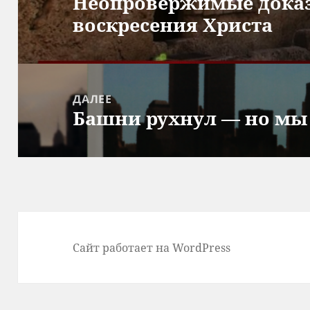
Неопровержимые доказ
записям
Предыдущая
воскресения Христа
запись:
ДАЛЕЕ
Башни рухнул — но мы 
Следующая
запись:
Сайт работает на WordPress