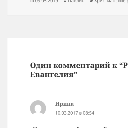
Опубликовано
Автор
Рубрики
09.05.2019
Павлин
Христианские 
Один комментарий к “
Евангелия”
Ирина
:
10.03.2017 в 08:54