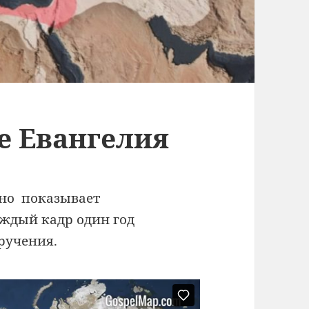
е Евангелия
ьно показывает
аждый кадр один год
оручения.