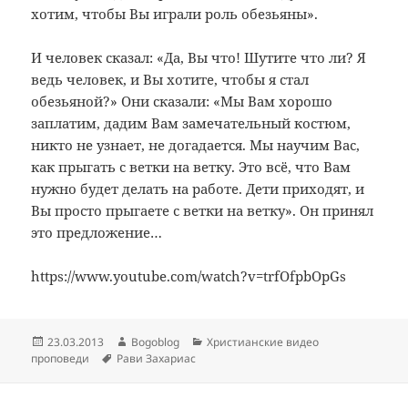
хотим, чтобы Вы играли роль обезьяны».
И человек сказал: «Да, Вы что! Шутите что ли? Я
ведь человек, и Вы хотите, чтобы я стал
обезьяной?» Они сказали: «Мы Вам хорошо
заплатим, дадим Вам замечательный костюм,
никто не узнает, не догадается. Мы научим Вас,
как прыгать с ветки на ветку. Это всё, что Вам
нужно будет делать на работе. Дети приходят, и
Вы просто прыгаете с ветки на ветку». Он принял
это предложение…
https://www.youtube.com/watch?v=trfOfpbOpGs
Опубликовано
Автор
Рубрики
23.03.2013
Bogoblog
Христианские видео
Метки
проповеди
Рави Захариас