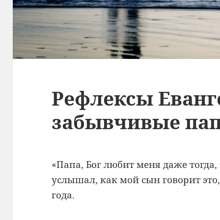
Рефлексы Еванг
забывчивые па
«П
апа, Бог любит меня даже тогда,
услышал, как мой сын говорит это,
года.