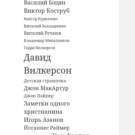
Василий Боцян
Виктор Коструб
Виктор Куриленко
Виталий Бондаренко
Виталий Речнов
Владимир Меньшиков
Гарри Вилкерсон
Давид
Вилкерсон
Детская страничка
Джон МакАртур
Джон Пайпер
Заметки одного
христианина
Игорь Азанов
Йоганнес Раймер