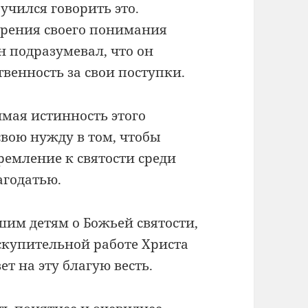
учился говорить это.
 зрения своего понимания
он подразумевал, что он
венность за свои поступки.
мая истинность этого
свою нужду в том, чтобы
ремление к святости среди
агодатью.
шим детям о Божьей святости,
искупительной работе Христа
ет на эту благую весть.