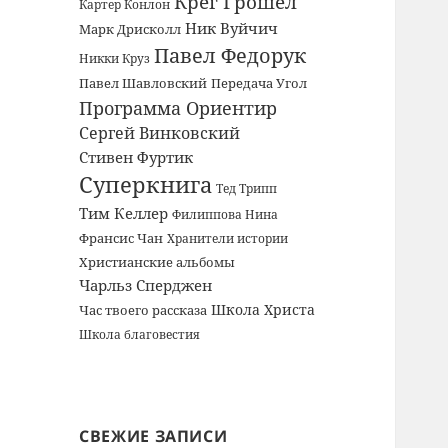
Крег Грошел
Картер Конлон
Ник Вуйчич
Марк Дрисколл
Павел Федорук
Никки Круз
Павел Шавловский
Передача Угол
Программа Ориентир
Сергей Винковский
Стивен Фуртик
Суперкнига
Тед Трипп
Тим Келлер
Филиппова Нина
Франсис Чан
Хранители истории
Христианские альбомы
Чарльз Сперджен
Школа Христа
Час твоего рассказа
Школа благовестия
СВЕЖИЕ ЗАПИСИ