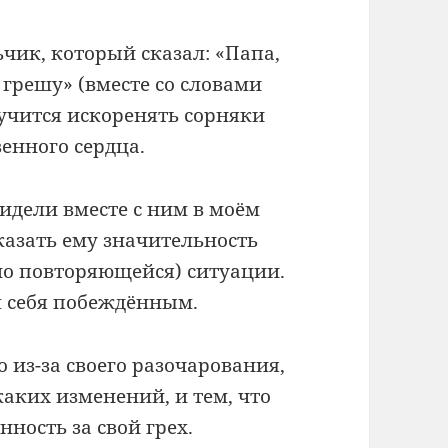
чик, который сказал: «Папа,
я грешу» (вместе со словами
 учится искоренять сорняки
венного сердца.
сидели вместе с ним в моём
казать ему значительность
рно повторяющейся) ситуации.
л себя побеждённым.
о из-за своего разочарования,
каких изменений, и тем, что
нность за свой грех.