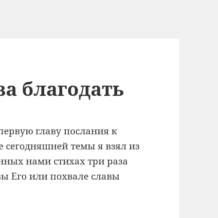
ва благодать
первую главу послания к
ие сегодняшней темы я взял из
анных нами стихах три раза
вы Его или похвале славы