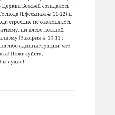
о Церкви Божьей созидалось
оспода (Ефесянам 4: 11-12) и
ода строение не отклонялось
ватизму, ни влево ложной
ализму (Захария 4: 10-11 ;
 спасибо администрации, что
ата! Пожалуйста,
 бы аудио!