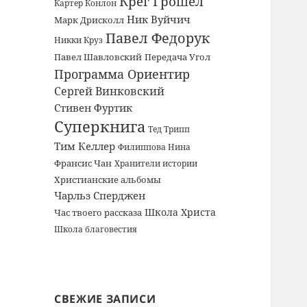
Крег Грошел
Картер Конлон
Ник Вуйчич
Марк Дрисколл
Павел Федорук
Никки Круз
Павел Шавловский
Передача Угол
Программа Ориентир
Сергей Винковский
Стивен Фуртик
Суперкнига
Тед Трипп
Тим Келлер
Филиппова Нина
Франсис Чан
Хранители истории
Христианские альбомы
Чарльз Сперджен
Школа Христа
Час твоего рассказа
Школа благовестия
СВЕЖИЕ ЗАПИСИ