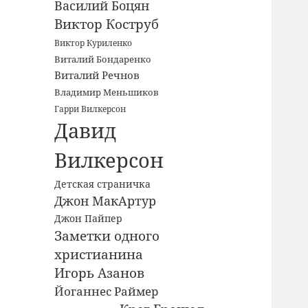
Василий Боцян
Виктор Коструб
Виктор Куриленко
Виталий Бондаренко
Виталий Речнов
Владимир Меньшиков
Гарри Вилкерсон
Давид
Вилкерсон
Детская страничка
Джон МакАртур
Джон Пайпер
Заметки одного
христианина
Игорь Азанов
Йоганнес Раймер