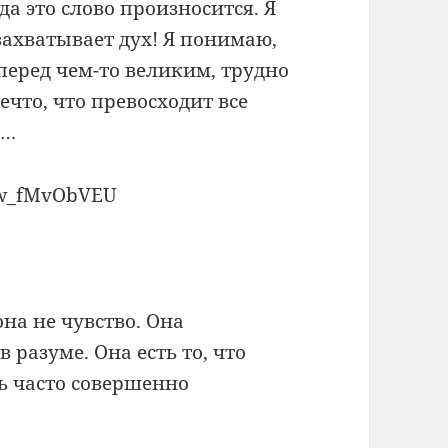
да это слово произносится. Я
захватывает дух! Я понимаю,
перед чем-то великим, трудно
что, что превосходит все
й…
Sw_fMvObVEU
она не чувство. Она
в разуме. Она есть то, что
ь часто совершенно