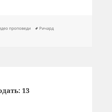
Метки
идео проповеди
Ричард
дать: 13