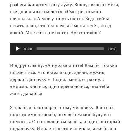
разбега животом в эту лужу. Вокруг взрыв смеха,
все довольные смеются: «Смотри, пижон
вляпался…» А мне утонуть охота. Ведь сейчас
встать надо, сто человек, а с меня течёт, стыд
какой. Мне жить не охота. Ну что такое?
Аудиоплеер
00:00
00:00
И вдруг слышу: «А ну замолчите! Вам бы только
посмеяться. Что вы за люди, давай, мужик,
держи! Дай руку!» Поднял меня, отряхнул:
«Нормально все, иди переодевайся, она тебя
ждёт, давай…»
Я так был благодарен этому человеку. Я до сих
пор его имя не знаю, но я всю жизнь буду его
помнить. Сто стояло и смеялось, и один, который
подал руку. И знаете, я его испачкал, я же был в