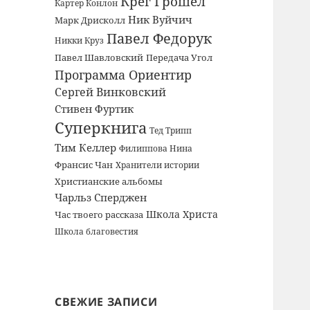
Крег Грошел
Картер Конлон
Ник Вуйчич
Марк Дрисколл
Павел Федорук
Никки Круз
Павел Шавловский
Передача Угол
Программа Ориентир
Сергей Винковский
Стивен Фуртик
Суперкнига
Тед Трипп
Тим Келлер
Филиппова Нина
Франсис Чан
Хранители истории
Христианские альбомы
Чарльз Сперджен
Школа Христа
Час твоего рассказа
Школа благовестия
СВЕЖИЕ ЗАПИСИ