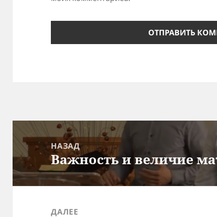
Навигация
по
НАЗАД
Важность и величие ма
записям
Предыдущая
запись:
ДАЛЕЕ