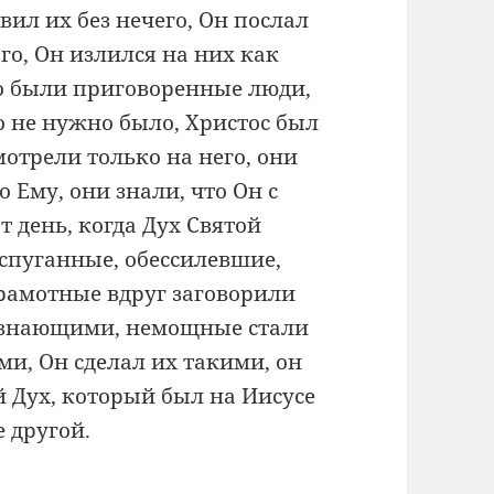
авил их без нечего, Он послал
го, Он излился на них как
то были приговоренные люди,
о не нужно было, Христос был
мотрели только на него, они
 Ему, они знали, что Он с
т день, когда Дух Святой
Испуганные, обессилевшие,
грамотные вдруг заговорили
и знающими, немощные стали
и, Он сделал их такими, он
й Дух, который был на Иисусе
е другой.