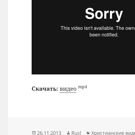
mp4
Скачать:
видео
Опубликовано
Автор
Рубрики
26.11.2013
Rusl
Христианские вид