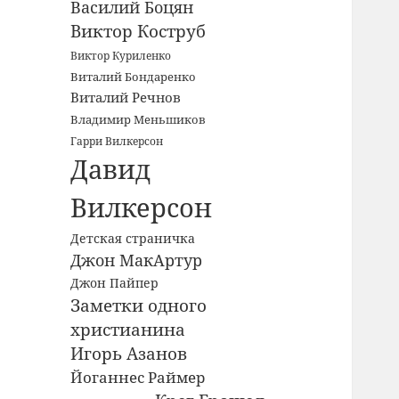
Василий Боцян
Виктор Коструб
Виктор Куриленко
Виталий Бондаренко
Виталий Речнов
Владимир Меньшиков
Гарри Вилкерсон
Давид
Вилкерсон
Детская страничка
Джон МакАртур
Джон Пайпер
Заметки одного
христианина
Игорь Азанов
Йоганнес Раймер