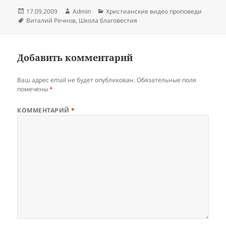
Опубликовано
Автор
Рубрики
17.09.2009
Admin
Христианские видео проповеди
Метки
Виталий Речнов
,
Школа благовестия
Добавить комментарий
Ваш адрес email не будет опубликован.
Обязательные поля
помечены
*
КОММЕНТАРИЙ
*