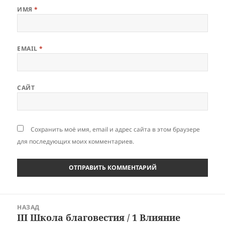
ИМЯ
*
EMAIL
*
САЙТ
Сохранить моё имя, email и адрес сайта в этом браузере
для последующих моих комментариев.
Навигация
НАЗАД
по
III Школа благовестия / 1 Влияние
Предыдущая
записям