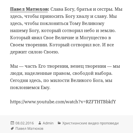
Павел Матюхов
:
Слава Богу, братья и сестры. Мы
здесь, чтобы приносить Богу хвалу и славу. Мы
здесь, чтобы поклоняться Тому Великому
нашему Богу, который сотворил небо и землю.
Который явил Свое Величие и Могущество в
Своем творении. Который сотворил все. И все
держит силою Своею.
Мы — часть Его творения, венец творения — мы
люди, наделенные правом, свободой выбора.
Сегодня здесь, по милости Великого Бога, мы
поклоняемся Ему.
https://www.youtube.com/watch?v=RZFTHTBbkfY
Опубликовано
Автор
Рубрики
08.02.2016
Admin
Христианские видео проповеди
Метки
Павел Матюхов