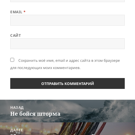
EMAIL
*
САЙТ
Сохранить моё имя, email и адрес сайта в этом браузере
для последующих моих комментариев.
Навигация
НАЗАД
по
Не бойся шторма
Предыдущая
записям
запись:
ДАЛЕЕ