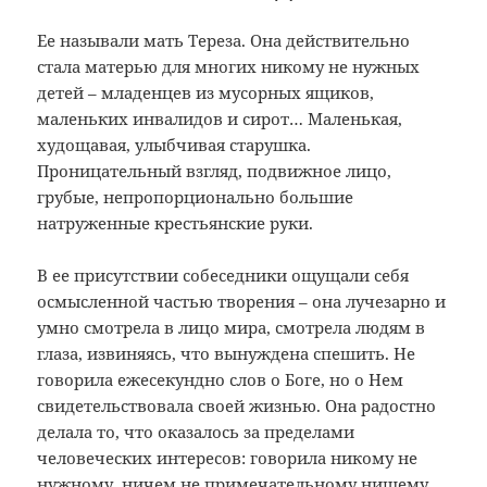
Ее называли мать Тереза. Она действительно
стала матерью для многих никому не нужных
детей – младенцев из мусорных ящиков,
маленьких инвалидов и сирот… Маленькая,
худощавая, улыбчивая старушка.
Проницательный взгляд, подвижное лицо,
грубые, непропорционально большие
натруженные крестьянские руки.
В ее присутствии собеседники ощущали себя
осмысленной частью творения – она лучезарно и
умно смотрела в лицо мира, смотрела людям в
глаза, извиняясь, что вынуждена спешить. Не
говорила ежесекундно слов о Боге, но о Нем
свидетельствовала своей жизнью. Она радостно
делала то, что оказалось за пределами
человеческих интересов: говорила никому не
нужному, ничем не примечательному нищему,