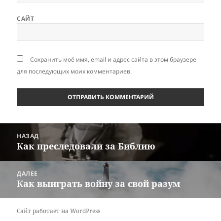
САЙТ
Сохранить моё имя, email и адрес сайта в этом браузере
для последующих моих комментариев.
Навигация
НАЗАД
по
Как преследовали за Библию
Предыдущая
записям
запись:
ДАЛЕЕ
Как выиграть войну за свой разум
Следующая
запись:
Сайт работает на WordPress