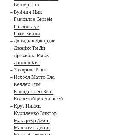
–
Вошер Пол
–
Вуйчич Ник
–
Гаврилов Сергей
–
Гиглио Луи
–
Грэм Билли
–
Давидюк Джордж
–
Джейкс Ти Ди
–
Дрисколл Марк
–
Дэниел Кит
–
Захариас Рави
–
Исхоел Маттс-Ола
–
Келлер Тим
–
Кленденнен Берт
–
Коломийцев Алексей
–
Круз Никки
–
Куриленко Виктор
–
Макартур Джон
–
Малютин Денис
–
Мень Александр