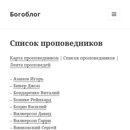
Богоблог
МЕНЮ
И
ВИДЖЕТЫ
Список проповедников
Карта проповедников
| Список проповедников |
Лента проповедей
–
Азанов Игорь
–
Бивер Джон
–
Бондаренко Виталий
–
Боннке Рейнхард
–
Боцян Василий
–
Вилкерсон Давид
–
Вилкерсон Гарри
–
Винковский Сергей