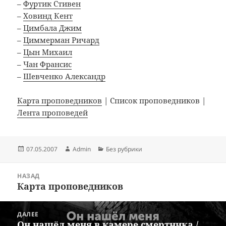
–
Фуртик Стивен
–
Ховинд Кент
–
Цимбала Джим
–
Циммерман Ричард
–
Цын Михаил
–
Чан Франсис
–
Шевченко Александр
Карта проповедников
| Список проповедников |
Лента проповедей
Опубликовано
Автор
Рубрики
07.05.2007
Admin
Без рубрики
Навигация
НАЗАД
по
Карта проповедников
Предыдущая
записям
запись:
ДАЛЕЕ
Он нашёл меня в камере смертника /
Следующая