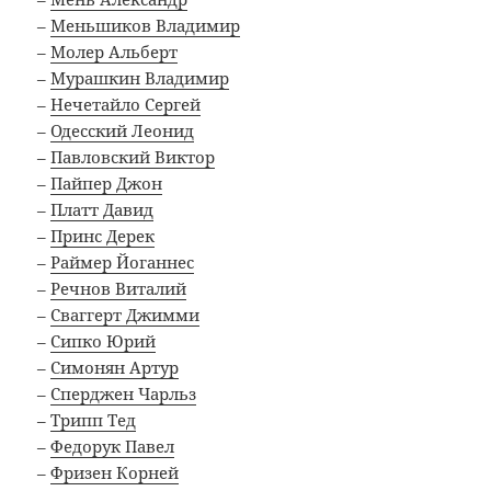
–
Меньшиков Владимир
–
Молер Альберт
–
Мурашкин Владимир
–
Нечетайло Сергей
–
Одесский Леонид
–
Павловский Виктор
–
Пайпер Джон
–
Платт Давид
–
Принс Дерек
–
Раймер Йоганнес
–
Речнов Виталий
–
Сваггерт Джимми
–
Сипко Юрий
–
Симонян Артур
–
Сперджен Чарльз
–
Трипп Тед
–
Федорук Павел
–
Фризен Корней