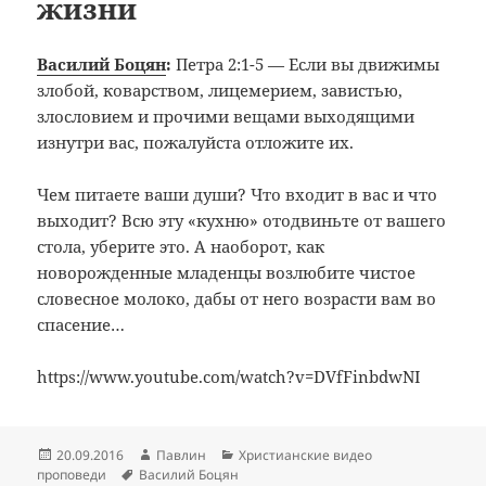
жизни
Василий Боцян
:
Петра 2:1-5 — Если вы движимы
злобой, коварством, лицемерием, завистью,
злословием и прочими вещами выходящими
изнутри вас, пожалуйста отложите их.
Чем питаете ваши души? Что входит в вас и что
выходит? Всю эту «кухню» отодвиньте от вашего
стола, уберите это. А наоборот, как
новорожденные младенцы возлюбите чистое
словесное молоко, дабы от него возрасти вам во
спасение…
https://www.youtube.com/watch?v=DVfFinbdwNI
Опубликовано
Автор
Рубрики
20.09.2016
Павлин
Христианские видео
Метки
проповеди
Василий Боцян