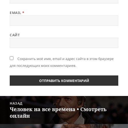
EMAIL
*
САЙТ
Сохранить моё имя, email и адрес сайта в этом браузере
для последующих моих комментариев.
Навигация
НАЗАД
по
Человек на все времена • Смотреть
Предыдущая
записям
онлайн
запись: