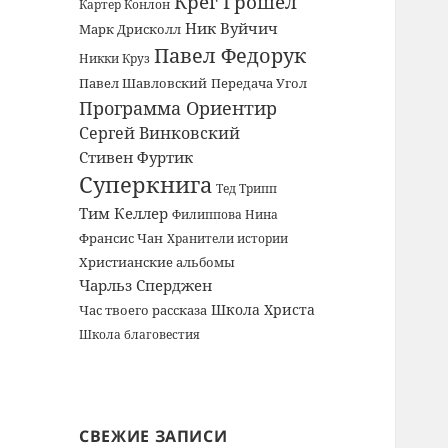
Крег Грошел
Картер Конлон
Ник Вуйчич
Марк Дрисколл
Павел Федорук
Никки Круз
Павел Шавловский
Передача Угол
Программа Ориентир
Сергей Винковский
Стивен Фуртик
Суперкнига
Тед Трипп
Тим Келлер
Филиппова Нина
Франсис Чан
Хранители истории
Христианские альбомы
Чарльз Сперджен
Школа Христа
Час твоего рассказа
Школа благовестия
СВЕЖИЕ ЗАПИСИ