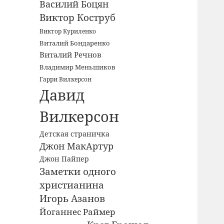
Василий Боцян
Виктор Коструб
Виктор Куриленко
Виталий Бондаренко
Виталий Речнов
Владимир Меньшиков
Гарри Вилкерсон
Давид
Вилкерсон
Детская страничка
Джон МакАртур
Джон Пайпер
Заметки одного
христианина
Игорь Азанов
Йоганнес Раймер