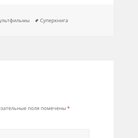
Метки
мультфильмы
Суперкнига
зательные поля помечены
*