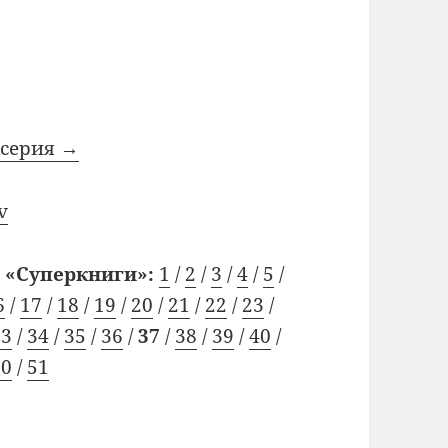
серия →
v
 «Суперкниги»:
1
/
2
/
3
/
4
/
5
/
6
/
17
/
18
/
19
/
20
/
21
/
22
/
23
/
33
/
34
/
35
/
36
/
37
/
38
/
39
/
40
/
50
/
51