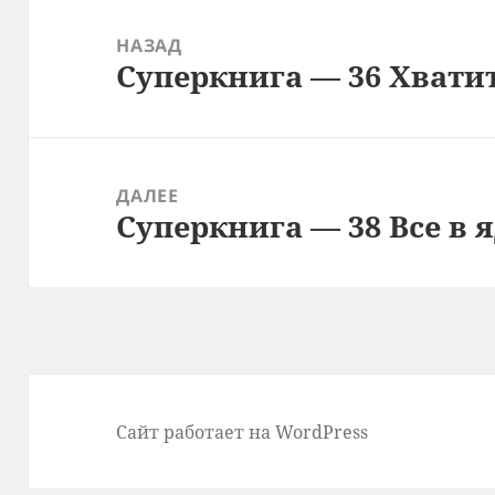
Навигация
по
НАЗАД
Суперкнига — 36 Хвати
записям
Предыдущая
запись:
ДАЛЕЕ
Суперкнига — 38 Все в
Следующая
запись:
Сайт работает на WordPress