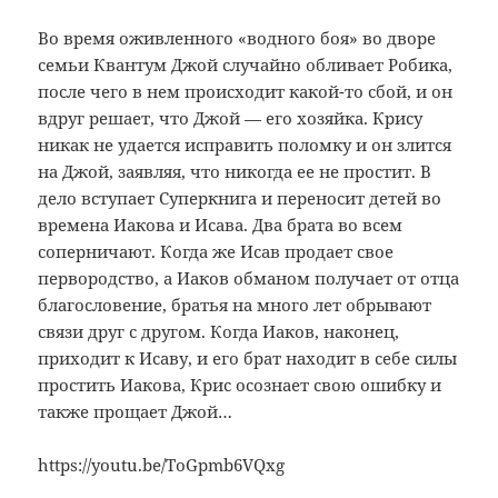
Во время оживленного «водного боя» во дворе
семьи Квантум Джой случайно обливает Робика,
после чего в нем происходит какой-то сбой, и он
вдруг решает, что Джой — его хозяйка. Крису
никак не удается исправить поломку и он злится
на Джой, заявляя, что никогда ее не простит. В
дело вступает Суперкнига и переносит детей во
времена Иакова и Исава. Два брата во всем
соперничают. Когда же Исав продает свое
первородство, а Иаков обманом получает от отца
благословение, братья на много лет обрывают
связи друг с другом. Когда Иаков, наконец,
приходит к Исаву, и его брат находит в себе силы
простить Иакова, Крис осознает свою ошибку и
также прощает Джой…
https://youtu.be/ToGpmb6VQxg