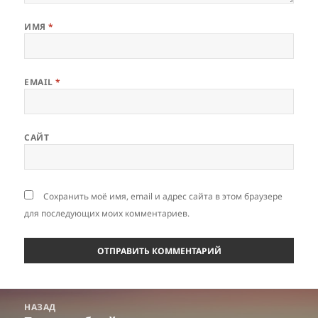
ИМЯ
*
EMAIL
*
САЙТ
Сохранить моё имя, email и адрес сайта в этом браузере
для последующих моих комментариев.
Навигация
НАЗАД
по