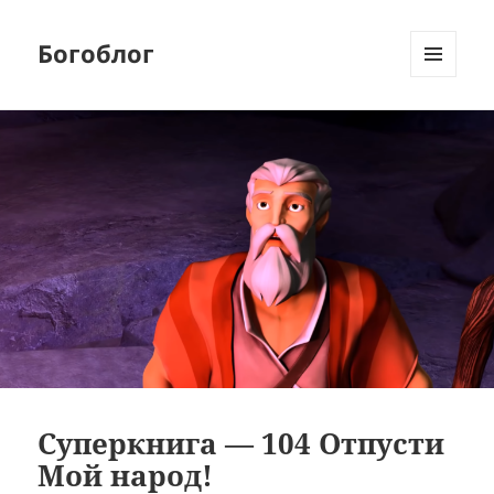
Богоблог
МЕНЮ
И
ВИДЖЕТЫ
Суперкнига — 104 Отпусти
Мой народ!