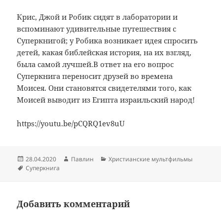
Крис, Джой и Робик сидят в лаборатории и
вспоминают удивительные путешествия с
Суперкнигой; у Робика возникает идея спросить
детей, какая библейская история, на их взгляд,
была самой лучшей.В ответ на его вопрос
Суперкнига переносит друзей во времена
Моисея. Они становятся свидетелями того, как
Моисей выводит из Египта израильский народ!
https://youtu.be/pCQRQ1ev8uU
Опубликовано
Автор
Рубрики
28.04.2020
Павлин
Христианские мультфильмы
Метки
Суперкнига
Добавить комментарий