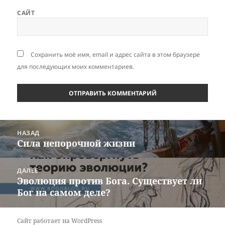
САЙТ
Сохранить моё имя, email и адрес сайта в этом браузере
для последующих моих комментариев.
Навигация
НАЗАД
по
Сила непорочной жизни
Предыдущая
записям
запись:
ДАЛЕЕ
Эволюция против Бога. Существует ли
Следующая
Бог на самом деле?
запись:
Сайт работает на WordPress