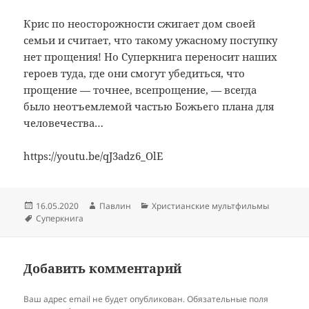
Крис по неосторожности сжигает дом своей
семьи и считает, что такому ужасному поступку
нет прощения! Но Суперкнига переносит наших
героев туда, где они смогут убедиться, что
прощение — точнее, всепрощение, — всегда
было неотъемлемой частью Божьего плана для
человечества…
https://youtu.be/qJ3adz6_OlE
Опубликовано
Автор
Рубрики
16.05.2020
Павлин
Христианские мультфильмы
Метки
Суперкнига
Добавить комментарий
Ваш адрес email не будет опубликован.
Обязательные поля