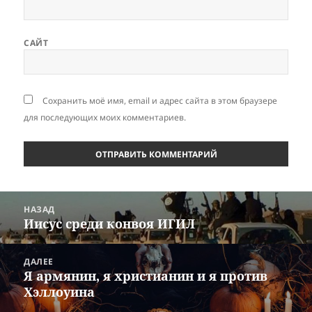
САЙТ
Сохранить моё имя, email и адрес сайта в этом браузере
для последующих моих комментариев.
Навигация
НАЗАД
по
Иисус среди конвоя ИГИЛ
Предыдущая
записям
запись:
ДАЛЕЕ
Я армянин, я христианин и я против
Следующая
Хэллоуина
запись: