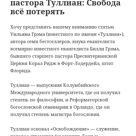
пастора Туллиан: Свобода
всё потерять
Хочу представить вашему вниманию статью
Уильяма Грэма (известного по имени «Туллиан»),
автора семи бестселлеров, внука евангелиста
всемирно известного евангелиста Билли Грэма,
бывшего старшего пастора Пресвитерианской
Церкви Корал Ридж в Форт-Лодердейл, штат
Флорида.
Туллиан — выпускник Колумбийского
Международного университета, где он получил
степень по философии, и Реформаторской
богословской семинарии в Орландо, где он
получил степень магистра богословия.
Туллиан основал «Освобождение» — служение,
которое стремится “соединить Божью