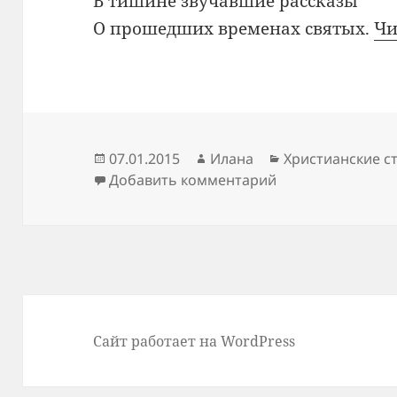
В тишине звучавшие рассказы
О прошедших временах святых.
Чи
Опубликовано
Автор
Рубрики
07.01.2015
Илана
Христианские с
к записи Рождес
Добавить комментарий
Сайт работает на WordPress