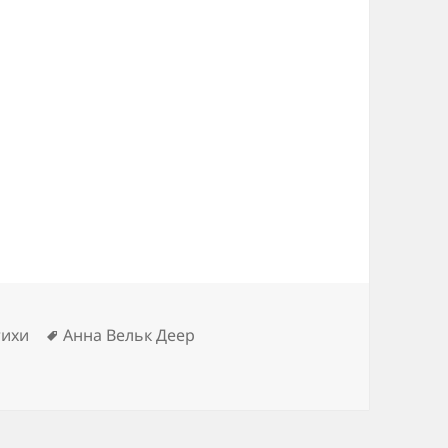
Метки
тихи
Анна Вельк Деер
ие