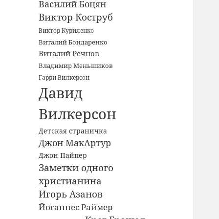
Василий Боцян
Виктор Коструб
Виктор Куриленко
Виталий Бондаренко
Виталий Речнов
Владимир Меньшиков
Гарри Вилкерсон
Давид
Вилкерсон
Детская страничка
Джон МакАртур
Джон Пайпер
Заметки одного
христианина
Игорь Азанов
Йоганнес Раймер