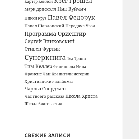
Крег Грошел
Картер Конлон
Ник Вуйчич
Марк Дрисколл
Павел Федорук
Никки Круз
Павел Шавловский
Передача Угол
Программа Ориентир
Сергей Винковский
Стивен Фуртик
Суперкнига
Тед Трипп
Тим Келлер
Филиппова Нина
Франсис Чан
Хранители истории
Христианские альбомы
Чарльз Сперджен
Школа Христа
Час твоего рассказа
Школа благовестия
СВЕЖИЕ ЗАПИСИ