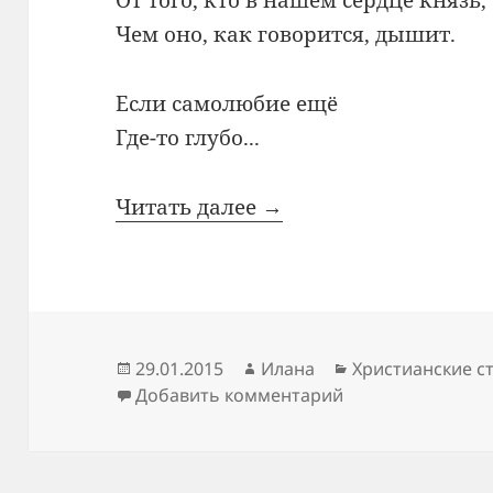
От того, кто в нашем сердце князь,
Чем оно, как говорится, дышит.
Если самолюбие ещё
Где-то глубо...
Читать далее →
Опубликовано
Автор
Рубрики
29.01.2015
Илана
Христианские с
к записи Терпен
Добавить комментарий