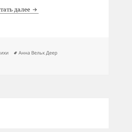
Рождественское
тать далее
Метки
тихи
Анна Вельк Деер
твенское