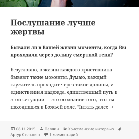
Послушание лучше
жертвы
Бывали ли в Вашей жизни моменты, когда Вы
проходили через долину смертной тени?
Безусловно, в жизни каждого христианина
бывают такие моменты. Думаю, каждый
служитель проходит через такие долины, и
единственная надежда, единственный путь в
этой ситуации — это осознание того, что ты
Послушание
находишься в Божьей воле.
Читать далее
Опубликовано
Автор
Рубрики
Метки
08.11.2015
Павлин
Христианские интервью
к записи Послушание лучше же
Артур Степанян
1 комментарий