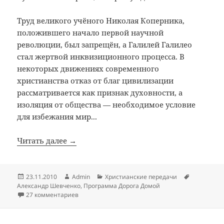
Труд великого учёного Николая Коперника,
положившего начало первой научной
революции, был запрещён, а Галилей Галилео
стал жертвой инквизиционного процесса. В
некоторых движениях современного
христианства отказ от благ цивилизации
рассматривается как признак духовности, а
изоляция от общества — необходимое условие
для избежания мир...
Читать далее →
Опубликовано
Автор
Рубрики
Метки
23.11.2010
Admin
Христианские передачи
Александр Шевченко
,
Программа Дорога Домой
к записи Церковь и развитие личности / Переда
27 комментариев