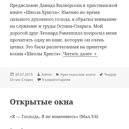
Предисловие Давида Вилкерсона к христианской
книге «Школа Христа»: Именно во время
сильного духовного голода, я обратил внимание
на служение и труды Остина-Спаркса. Мой
дорогой друг Леонард Равенхилл попросил меня
прочитать одну из книг, которую он очень
ценил. Это была распечатанная на принтере
Школа Христа • 
копия «Школы Христа».
Читать далее
Опубликовано
Автор
Рубрики
Метки
30.07.2015
Admin
Христианские книги
Теодор
к записи Школа Христа • Скачать
Остин-Спаркс
9 комментариев
Открытые окна
«Я — Господь, Я не изменяюсь» (Мал.3:6)