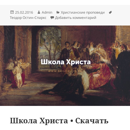
Опубликовано
Автор
Рубрики
Метки
25.02.2016
Admin
Христианские проповеди
к записи Только ре
Теодор Остин-Спаркс
Добавить комментарий
Школа Христа • Скачать