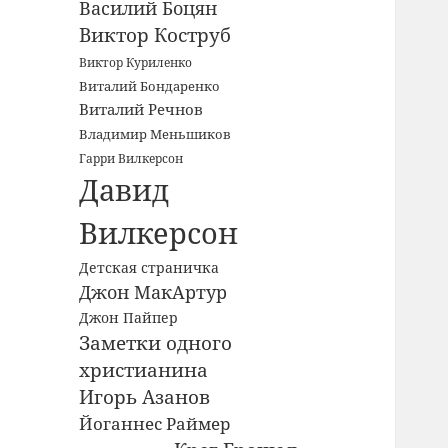
Василий Боцян
Виктор Коструб
Виктор Куриленко
Виталий Бондаренко
Виталий Речнов
Владимир Меньшиков
Гарри Вилкерсон
Давид
Вилкерсон
Детская страничка
Джон МакАртур
Джон Пайпер
Заметки одного
христианина
Игорь Азанов
Йоганнес Раймер