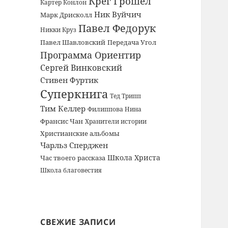
Крег Грошел
Картер Конлон
Ник Вуйчич
Марк Дрисколл
Павел Федорук
Никки Круз
Павел Шавловский
Передача Угол
Программа Ориентир
Сергей Винковский
Стивен Фуртик
Суперкнига
Тед Трипп
Тим Келлер
Филиппова Нина
Франсис Чан
Хранители истории
Христианские альбомы
Чарльз Сперджен
Школа Христа
Час твоего рассказа
Школа благовестия
СВЕЖИЕ ЗАПИСИ