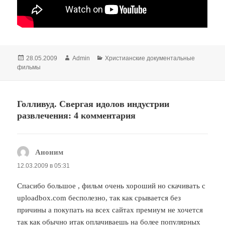
Опубликовано
Автор
Рубрики
28.05.2009
Admin
Христианские документальные
фильмы
Голливуд. Свергая идолов индустрии
развлечения: 4 комментария
Аноним
:
12.03.2009 в 05:31
Спасибо большое , фильм очень хороший но скачивать с
uploadbox.com бесполезно, так как срывается без
причины а покупать на всех сайтах премиум не хочется
так как обычно итак оплачиваешь на более популярных