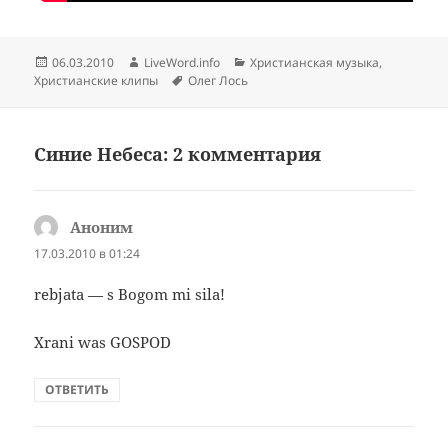
Опубликовано
Автор
Рубрики
06.03.2010
LiveWord.info
Христианская музыка
,
Метки
Христианские клипы
Олег Лось
Синие Небеса: 2 комментария
Аноним
:
17.03.2010 в 01:24
rebjata — s Bogom mi sila!
Xrani was GOSPOD
ОТВЕТИТЬ