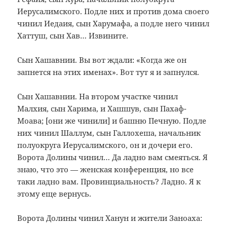
Иерусалимского. Подле них и против дома своего
чинил Иедаия, сын Харумафа, а подле него чинил
Хаттуш, сын Хав… Извините.
Сын Хашавнии. Вы вот ждали: «Когда же он
запнется на этих именах». Вот тут я и запнулся.
Сын Хашавнии. На втором участке чинил
Малхия, сын Харима, и Хашшув, сын Пахаф-
Моава; [они же чинили] и башню Печную. Подле
них чинил Шаллум, сын Галлохеша, начальник
полуокруга Иерусалимского, он и дочери его.
Ворота Долины чинил… Да ладно вам смеяться. Я
знаю, что это — женская конференция, но все
таки ладно вам. Провинциальность? Ладно. Я к
этому еще вернусь.
Ворота Долины чинил Ханун и жители Заноаха: