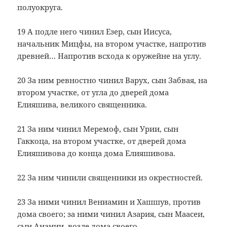
полуокруга.
19 А подле него чинил Езер, сын Иисуса,
начальник Мицфы, на втором участке, напротив
древней… Напротив всхода к оружейне на углу.
20 За ним ревностно чинил Варух, сын Забвая, на
втором участке, от угла до дверей дома
Елияшива, великого священника.
21 За ним чинил Меремоф, сын Урии, сын
Гаккоца, на втором участке, от дверей дома
Елияшивова до конца дома Елияшивова.
22 За ним чинили священники из окрестностей.
23 За ними чинил Вениамин и Хашшув, против
дома своего; за ними чинил Азария, сын Маасеи,
сын Анании, возле дома своего.