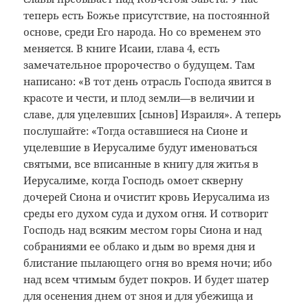
теперь есть Божье присутствие, на постоянной
основе, среди Его народа. Но со временем это
меняется. В книге Исаии, глава 4, есть
замечательное пророчество о будущем. Там
написано: «В тот день отрасль Господа явится в
красоте и чести, и плод земли—в величии и
славе, для уцелевших [сынов] Израиля». А теперь
послушайте: «Тогда оставшиеся на Сионе и
уцелевшие в Иерусалиме будут именоваться
святыми, все вписанные в книгу для житья в
Иерусалиме, когда Господь омоет скверну
дочерей Сиона и очистит кровь Иерусалима из
среды его духом суда и духом огня. И сотворит
Господь над всяким местом горы Сиона и над
собраниями ее облако и дым во время дня и
блистание пылающего огня во время ночи; ибо
над всем чтимым будет покров. И будет шатер
для осенения днем от зноя и для убежища и