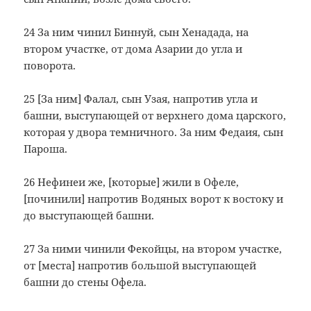
24 За ним чинил Биннуй, сын Хенадада, на
втором участке, от дома Азарии до угла и
поворота.
25 [За ним] Фалал, сын Узая, напротив угла и
башни, выступающей от верхнего дома царского,
которая у двора темничного. За ним Федаия, сын
Пароша.
26 Нефинеи же, [которые] жили в Офеле,
[починили] напротив Водяных ворот к востоку и
до выступающей башни.
27 За ними чинили Фекойцы, на втором участке,
от [места] напротив большой выступающей
башни до стены Офела.