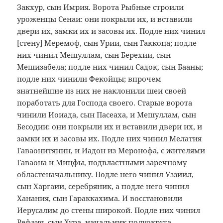
Закхур, сын Имрия. Ворота Рыбные строили
уроженцы Сенаи: они покрыли их, и вставили
двери их, замки их и засовы их. Подле них чинил
[стену] Меремоф, сын Урии, сын Гаккоца; подле
них чинил Мешуллам, сын Берехии, сын
Мешизабела; подле них чинил Садок, сын Бааны;
подле них чинили Фекойцы; впрочем
знатнейшие из них не наклонили шеи своей
поработать для Господа своего. Старые ворота
чинили Иоиада, сын Пасеаха, и Мешуллам, сын
Бесодии: они покрыли их и вставили двери их, и
замки их и засовы их. Подле них чинил Мелатия
Гаваонитянин, и Иадон из Меронофа, с жителями
Гаваона и Мицфы, подвластными заречному
областеначальнику. Подле него чинил Уззиил,
сын Харгаии, серебряник, а подле него чинил
Ханания, сын Гараккахима. И восстановили
Иерусалим до стены широкой. Подле них чинил
Рефаия, сын Хура, начальник полуокруга