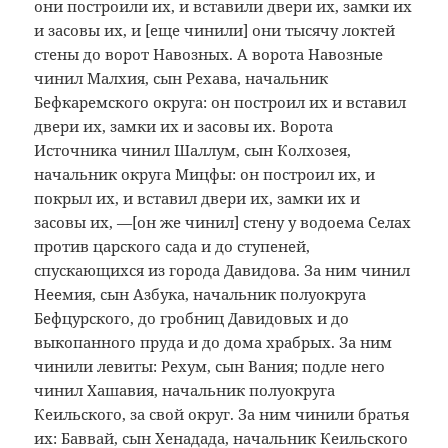
они построили их, и вставили двери их, замки их
и засовы их, и [еще чинили] они тысячу локтей
стены до ворот Навозных. А ворота Навозные
чинил Малхия, сын Рехава, начальник
Бефкаремского округа: он построил их и вставил
двери их, замки их и засовы их. Ворота
Источника чинил Шаллум, сын Колхозея,
начальник округа Мицфы: он построил их, и
покрыл их, и вставил двери их, замки их и
засовы их, —[он же чинил] стену у водоема Селах
против царского сада и до ступеней,
спускающихся из города Давидова. За ним чинил
Неемия, сын Азбука, начальник полуокруга
Бефцурского, до гробниц Давидовых и до
выкопанного пруда и до дома храбрых. За ним
чинили левиты: Рехум, сын Вания; подле него
чинил Хашавия, начальник полуокруга
Кеильского, за свой округ. За ним чинили братья
их: Баввай, сын Хенадада, начальник Кеильского