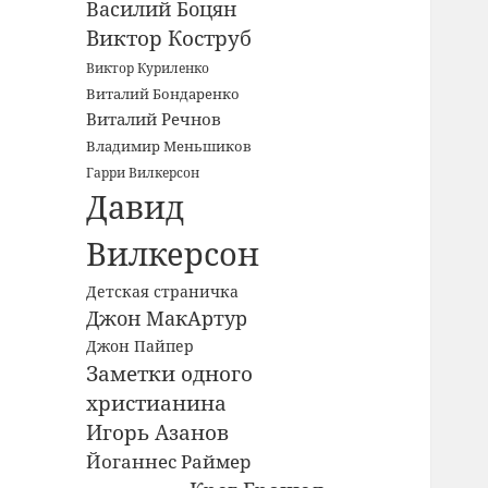
Василий Боцян
Виктор Коструб
Виктор Куриленко
Виталий Бондаренко
Виталий Речнов
Владимир Меньшиков
Гарри Вилкерсон
Давид
Вилкерсон
Детская страничка
Джон МакАртур
Джон Пайпер
Заметки одного
христианина
Игорь Азанов
Йоганнес Раймер