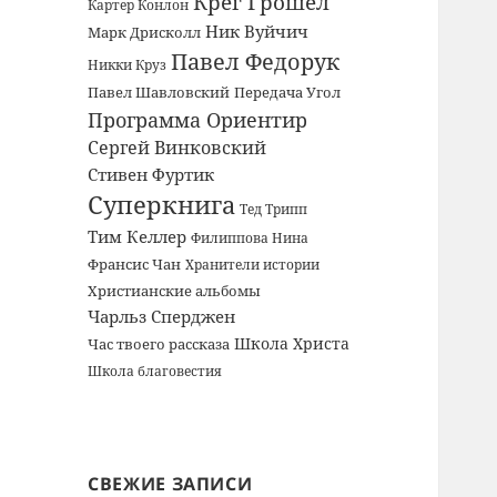
Крег Грошел
Картер Конлон
Ник Вуйчич
Марк Дрисколл
Павел Федорук
Никки Круз
Павел Шавловский
Передача Угол
Программа Ориентир
Сергей Винковский
Стивен Фуртик
Суперкнига
Тед Трипп
Тим Келлер
Филиппова Нина
Франсис Чан
Хранители истории
Христианские альбомы
Чарльз Сперджен
Школа Христа
Час твоего рассказа
Школа благовестия
СВЕЖИЕ ЗАПИСИ