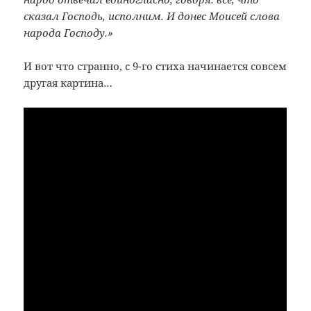
сказал Господь, исполним. И донес Моисей слова
народа Господу.»
И вот что странно, с 9-го стиха начинается совсем
другая картина…