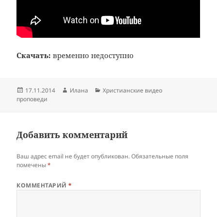
Скачать:
временно недоступно
Опубликовано
Автор
Рубрики
17.11.2014
Илана
Христианские видео
проповеди
Добавить комментарий
Ваш адрес email не будет опубликован.
Обязательные поля
помечены
*
КОММЕНТАРИЙ
*