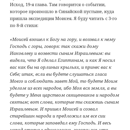
Исход, 19-я глава. Там говорится о событии,
которое произошло в Синайской пустыне, куда
пришла экспедиция Моисея. Я буду читать с 3-го
по 8-й стихи:
«Моисей взошел к Богу на гору, и воззвал к нему
Господь с горы, говоря: так скажи дому
Иаковлеву и возвести сынам Израилевым: вы
видели, что Я сделал Египтянам, и как Я носил
вас как бы на орлиных крыльях, и принес вас к
Себе; итак, если вы будете слушаться гласа
Моего и соблюдать завет Мой, то будете Моим
уделом из всех народов, ибо Моя вся земля, а вы
будете у Меня царством священников и народом
святым; вот слова, которые ты скажешь сынам
Израилевым. И пришел Моисей и созвал
старейшин народа и предложил им все сии
слова, которые заповедал ему Господь. И весь
народ отвечал единогласно, говоря: все, что