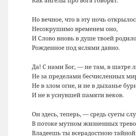
Как ангелы про Бога говорят.
Но вечное, что в эту ночь открылос
Несокрушимо временем оно,
И Слово вновь в душе твоей родило
Рожденное под яслями давно.
Да! С нами Бог, — не там, в шатре 
Не за пределами бесчисленных ми
Не в злом огне, и не в дыханье бур
И не в уснувшей памяти веков.
Он здесь, теперь, — средь суеты сл
В потоке мутном жизненных трево
Владеешь ты всерадостною тайной