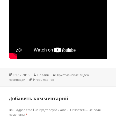
Опубликовано
Автор
Рубрики
01.12.2018
Павлин
Христианские видео
Метки
проповеди
Игорь Азанов
Добавить комментарий
Ваш адрес email не будет опубликован.
Обязательные поля
помечены
*