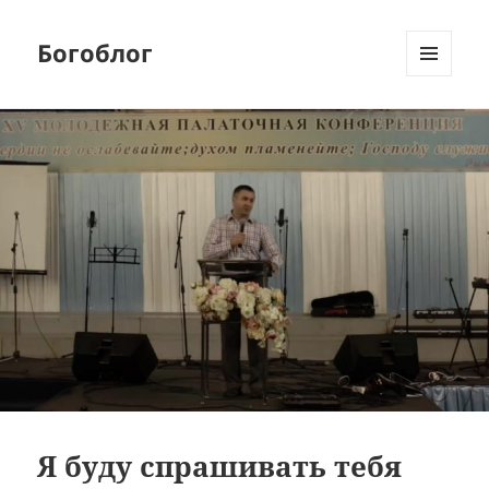
Богоблог
МЕНЮ
И
ВИДЖЕТЫ
Я буду спрашивать тебя