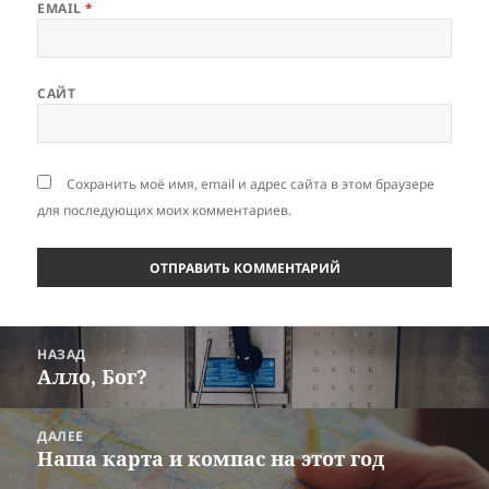
EMAIL
*
САЙТ
Сохранить моё имя, email и адрес сайта в этом браузере
для последующих моих комментариев.
Навигация
НАЗАД
по
Алло, Бог?
Предыдущая
записям
запись:
ДАЛЕЕ
Наша карта и компас на этот год
Следующая
запись: