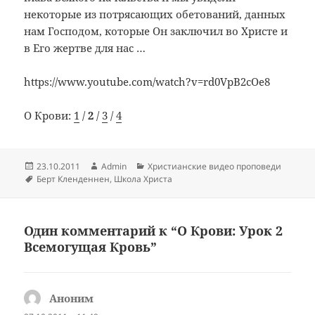
некоторые из потрясающих обетований, данных
нам Господом, которые Он заключил во Христе и
в Его жертве для нас …
https://www.youtube.com/watch?v=rd0VpB2cOe8
О Крови:
1
/
2
/
3
/
4
Опубликовано
Автор
Рубрики
23.10.2011
Admin
Христианские видео проповеди
Метки
Берт Кленденнен
,
Школа Христа
Один комментарий к “О Крови: Урок 2
Всемогущая Кровь”
Аноним
: