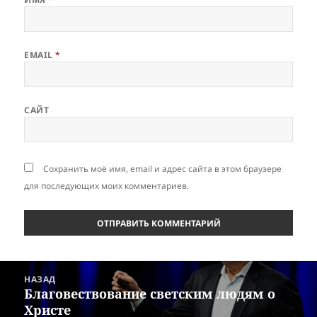
EMAIL
*
САЙТ
Сохранить моё имя, email и адрес сайта в этом браузере
для последующих моих комментариев.
Навигация
НАЗАД
по
Благовествование светским людям о
Предыдущая
записям
Христе
запись: