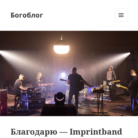
Богоблог
МЕНЮ
И
ВИДЖЕТЫ
Благодарю — Imprintband