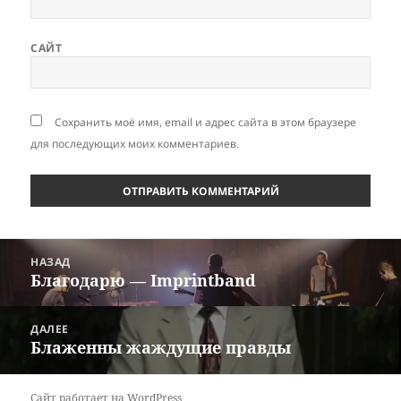
САЙТ
Сохранить моё имя, email и адрес сайта в этом браузере
для последующих моих комментариев.
Навигация
НАЗАД
по
Благодарю — Imprintband
Предыдущая
записям
запись:
ДАЛЕЕ
Блаженны жаждущие правды
Следующая
запись:
Сайт работает на WordPress