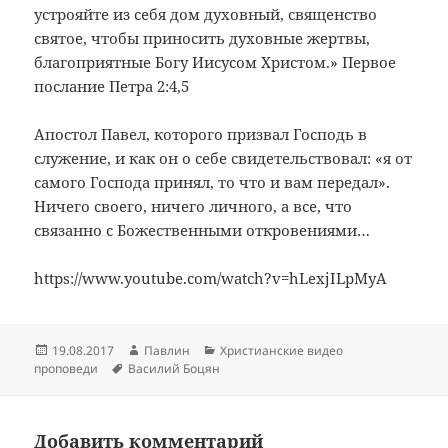
устрояйте из себя дом духовный, священство
святое, чтобы приносить духовные жертвы,
благоприятные Богу Иисусом Христом.» Первое
послание Петра 2:4,5
Апостол Павел, которого призвал Господь в
служение, и как он о себе свидетельствовал: «я от
самого Господа принял, то что и вам передал».
Ничего своего, ничего личного, а все, что
связанно с Божественными откровениями…
https://www.youtube.com/watch?v=hLexjILpMyA
Опубликовано
Автор
Рубрики
19.08.2017
Павлин
Христианские видео
Метки
проповеди
Василий Боцян
Добавить комментарий