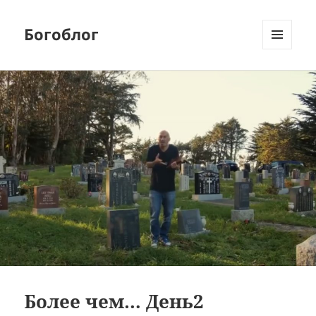
Богоблог
МЕНЮ
И
ВИДЖЕТЫ
Более чем… День2