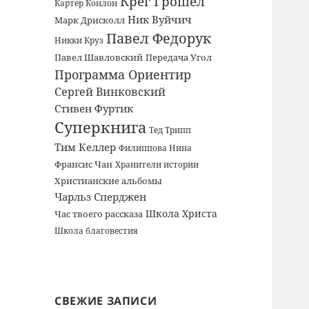
Крег Грошел
Картер Конлон
Ник Вуйчич
Марк Дрисколл
Павел Федорук
Никки Круз
Павел Шавловский
Передача Угол
Программа Ориентир
Сергей Винковский
Стивен Фуртик
Суперкнига
Тед Трипп
Тим Келлер
Филиппова Нина
Франсис Чан
Хранители истории
Христианские альбомы
Чарльз Сперджен
Школа Христа
Час твоего рассказа
Школа благовестия
СВЕЖИЕ ЗАПИСИ