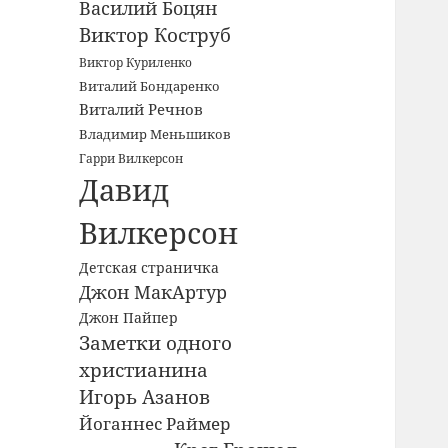
Василий Боцян
Виктор Коструб
Виктор Куриленко
Виталий Бондаренко
Виталий Речнов
Владимир Меньшиков
Гарри Вилкерсон
Давид
Вилкерсон
Детская страничка
Джон МакАртур
Джон Пайпер
Заметки одного
христианина
Игорь Азанов
Йоганнес Раймер