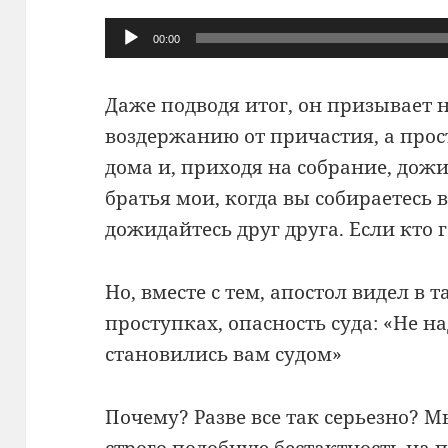
Аудиоплеер
00:00
Даже подводя итог, он призывает н
воздержанию от причастия, а прос
дома и, приходя на собрание, дожид
братья мои, когда вы собираетесь 
дожидайтесь друг друга. Если кто г
Но, вместе с тем, апостол видел в 
проступках, опасность суда: «Не н
становились вам судом»
Почему? Разве все так серьезно? 
строго подобную бестактность на 