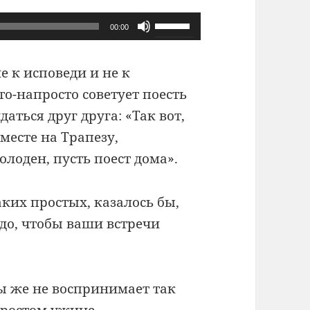
Используйте
00:00
клавиши
вверх/
е к исповеди и не к
вниз,
то-напросто советует поесть
чтобы
аться друг друга: «Так вот,
увеличить
вместе на Трапезу,
или
олоден, пусть поест дома».
уменьшить
громкость.
таких простых, казалось бы,
адо, чтобы ваши встречи
Мы же не воспринимает так
простом ужине.