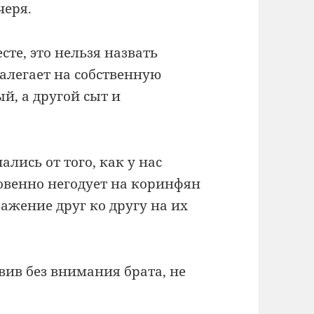
черя.
есте, это нельзя назвать
налегает на собственную
ый, а другой сыт и
лись от того, как у нас
овенно негодует на коринфян
важение друг ко другу на их
авив без внимания брата, не