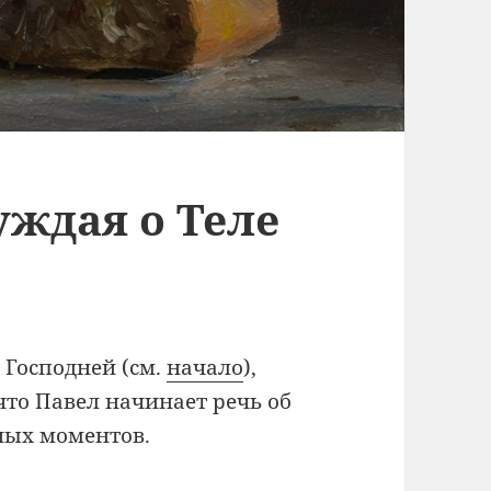
уждая о Теле
Господней (см.
начало
),
что Павел начинает речь об
ных моментов.