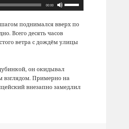
Используйте
00:00
клавиши
вверх/
шагом поднимался вверх по
вниз,
но. Всего десять часов
чтобы
истого ветра с дождём улицы
увеличить
или
уменьшить
дубинкой, он окидывал
громкость.
 взглядом. Примерно на
лицейский внезапно замедлил