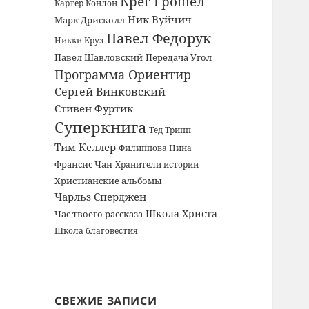
Крег Грошел
Картер Конлон
Ник Вуйчич
Марк Дрисколл
Павел Федорук
Никки Круз
Павел Шавловский
Передача Угол
Программа Ориентир
Сергей Винковский
Стивен Фуртик
Суперкнига
Тед Трипп
Тим Келлер
Филиппова Нина
Франсис Чан
Хранители истории
Христианские альбомы
Чарльз Сперджен
Школа Христа
Час твоего рассказа
Школа благовестия
СВЕЖИЕ ЗАПИСИ