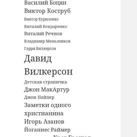
Василий Боцян
Виктор Коструб
Виктор Куриленко
Виталий Бондаренко
Виталий Речнов
Владимир Меньшиков
Гарри Вилкерсон
Давид
Вилкерсон
Детская страничка
Джон МакАртур
Джон Пайпер
Заметки одного
христианина
Игорь Азанов
Йоганнес Раймер