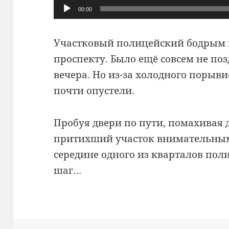
Аудиоплеер
00:00
Участковый полицейский бодрым 
проспекту. Было ещё совсем не позд
вечера. Но из-за холодного порыв
почти опустели.
Пробуя двери по пути, помахивая 
притихший участок внимательным
середине одного из кварталов по
шаг…