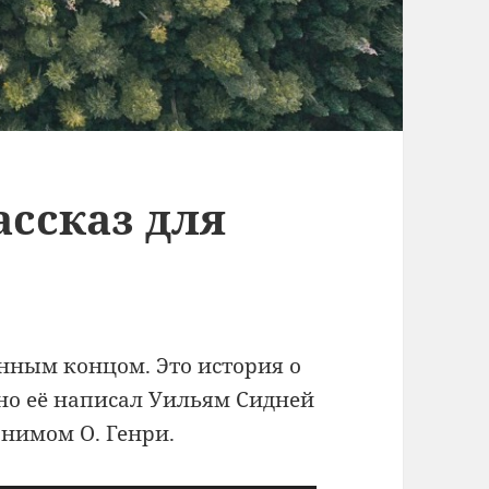
Рассказ для
нным концом. Это история о
но её написал Уильям Сидней
онимом О. Генри.