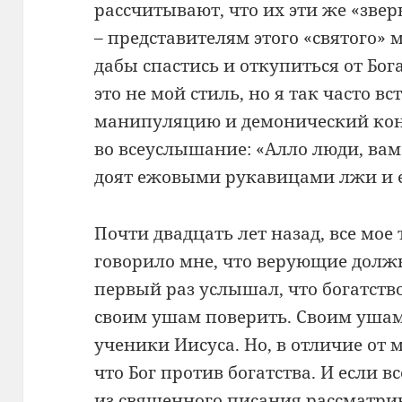
рассчитывают, что их эти же «звер
– представителям этого «святого» м
дабы спастись и откупиться от Бога
это не мой стиль, но я так часто 
манипуляцию и демонический конт
во всеуслышание: «Алло люди, вам 
доят ежовыми рукавицами лжи и е
Почти двадцать лет назад, все мо
говорило мне, что верующие долж
первый раз услышал, что богатство
своим ушам поверить. Своим ушам
ученики Иисуса. Но, в отличие от 
что Бог против богатства. И если 
из священного писания рассматри