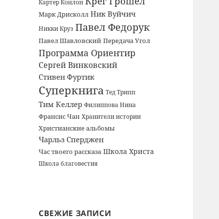
Крег Грошел
Картер Конлон
Ник Вуйчич
Марк Дрисколл
Павел Федорук
Никки Круз
Павел Шавловский
Передача Угол
Программа Ориентир
Сергей Винковский
Стивен Фуртик
Суперкнига
Тед Трипп
Тим Келлер
Филиппова Нина
Франсис Чан
Хранители истории
Христианские альбомы
Чарльз Сперджен
Школа Христа
Час твоего рассказа
Школа благовестия
СВЕЖИЕ ЗАПИСИ