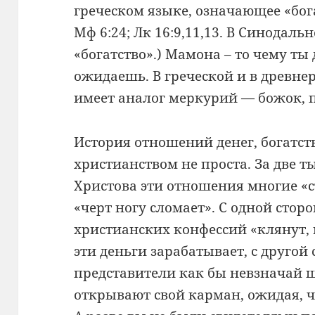
греческом языке, означающее «бога
Мф 6:24; Лк 16:9,11,13. В Синодаль
«богатство».) Мамона – то чему ты 
ожидаешь. В греческой и в древн
имеет аналог меркурий — божок, 
История отношений денег, богатст
христианством не проста. За две т
Христова эти отношения многие «с
«черт ногу сломает». С одной сто
христианских конфессий «клянут, н
эти деньги зарабатывает, с другой
представители как бы невзначай 
открывают свой карман, ожидая, чт