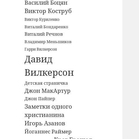
Василий Боцян
Виктор Коструб
Виктор Куриленко
Виталий Бондаренко
Виталий Речнов
Владимир Меньшиков
Гарри Вилкерсон
Давид
Вилкерсон
Детская страничка
Джон МакАртур
Джон Пайпер
Заметки одного
христианина
Игорь Азанов
Йоганнес Раймер