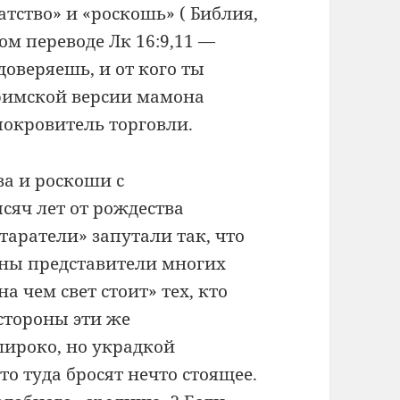
тство» и «роскошь» ( Библия,
ном переводе Лк 16:9,11 —
доверяешь, и от кого ты
еримской версии мамона
покровитель торговли.
ва и роскоши с
ысяч лет от рождества
таратели» запутали так, что
роны представители многих
а чем свет стоит» тех, кто
 стороны эти же
широко, но украдкой
о туда бросят нечто стоящее.