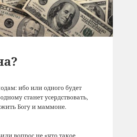
на?
одам: ибо или одного будет
 одному станет усердствовать,
ужить Богу и маммоне.
или вопрос не «что такое