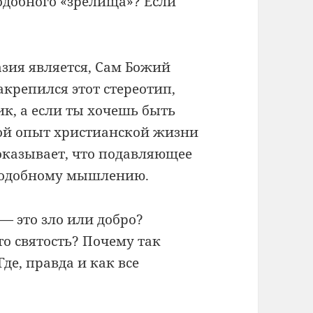
одобного «зрелища»? Если
азия является, Сам Божий
акрепился этот стереотип,
ик, а если ты хочешь быть
Мой опыт христианской жизни
оказывает, что подавляющее
подобному мышлению.
 — это зло или добро?
то святость? Почему так
де, правда и как все