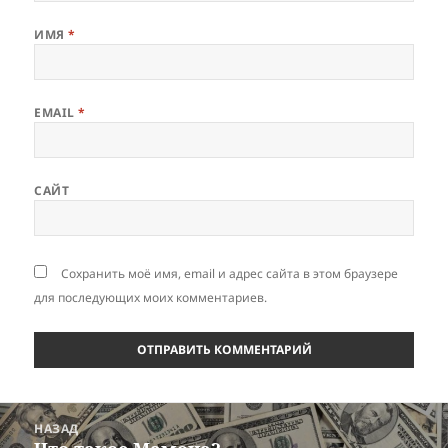
ИМЯ
*
EMAIL
*
САЙТ
Сохранить моё имя, email и адрес сайта в этом браузере
для последующих моих комментариев.
Навигация
НАЗАД
по