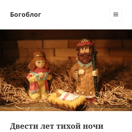
Богоблог
МЕНЮ
И
ВИДЖЕТЫ
Двести лет тихой ночи