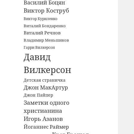
Василий Боцян
Виктор Коструб
Виктор Куриленко
Виталий Бондаренко
Виталий Речнов
Владимир Меньшиков
Гарри Вилкерсон
Давид
Вилкерсон
Детская страничка
Джон МакАртур
Джон Пайпер
Заметки одного
христианина
Игорь Азанов
Йоганнес Раймер