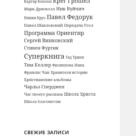
Крег Грошел
Картер Конлон
Ник Вуйчич
Марк Дрисколл
Павел Федорук
Никки Круз
Павел Шавловский
Передача Угол
Программа Ориентир
Сергей Винковский
Стивен Фуртик
Суперкнига
Тед Трипп
Тим Келлер
Филиппова Нина
Франсис Чан
Хранители истории
Христианские альбомы
Чарльз Сперджен
Школа Христа
Час твоего рассказа
Школа благовестия
СВЕЖИЕ ЗАПИСИ