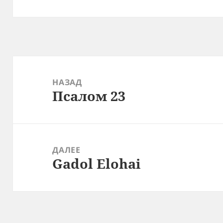
Навигация
по
НАЗАД
Псалом 23
записям
Предыдущая
запись:
ДАЛЕЕ
Gadol Elohai
Следующая
запись: