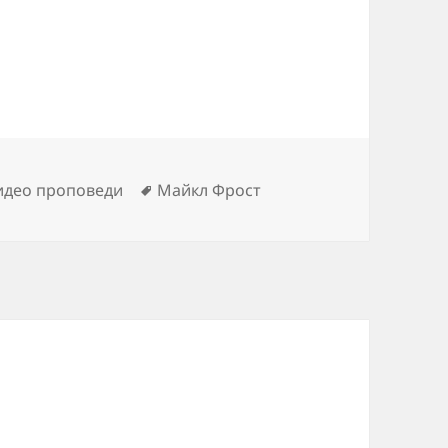
Метки
идео проповеди
Майкл Фрост