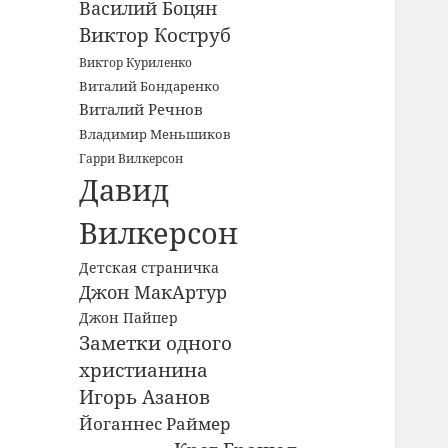
Василий Боцян
Виктор Коструб
Виктор Куриленко
Виталий Бондаренко
Виталий Речнов
Владимир Меньшиков
Гарри Вилкерсон
Давид
Вилкерсон
Детская страничка
Джон МакАртур
Джон Пайпер
Заметки одного
христианина
Игорь Азанов
Йоганнес Раймер