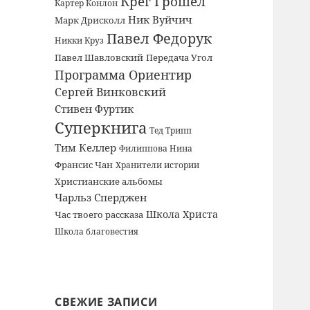
Крег Грошел
Картер Конлон
Ник Вуйчич
Марк Дрисколл
Павел Федорук
Никки Круз
Павел Шавловский
Передача Угол
Программа Ориентир
Сергей Винковский
Стивен Фуртик
Суперкнига
Тед Трипп
Тим Келлер
Филиппова Нина
Франсис Чан
Хранители истории
Христианские альбомы
Чарльз Сперджен
Школа Христа
Час твоего рассказа
Школа благовестия
СВЕЖИЕ ЗАПИСИ