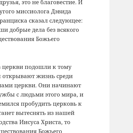
рузья, это не благовестие. И
ругого миссиолога Дэвида
Франциска сказал следующее:
ши добрые дела без всякого
ществования Божьего
 в церкви подошли к тому
бя открывают жизнь среди
тенами церкви. Они начинают
жбы с людьми этого мира, и
тремился пробудить церковь к
станет вытеснять из нашей
дства Иисуса Христа, то
существования Божьего