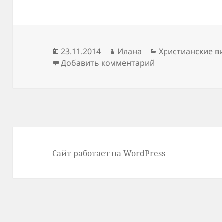
Опубликовано
Автор
Рубрики
23.11.2014
Илана
Христианские в
к записи Подозр
Добавить комментарий
Сайт работает на WordPress