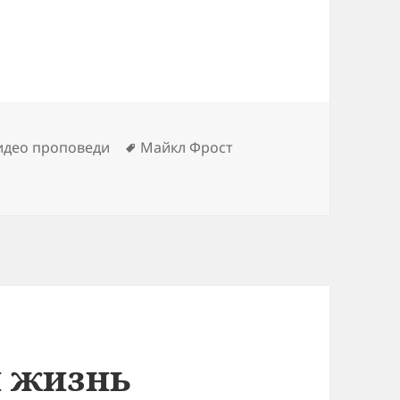
Метки
идео проповеди
Майкл Фрост
я жизнь