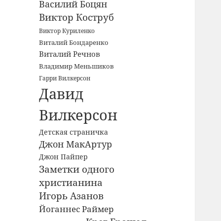
Василий Боцян
Виктор Коструб
Виктор Куриленко
Виталий Бондаренко
Виталий Речнов
Владимир Меньшиков
Гарри Вилкерсон
Давид
Вилкерсон
Детская страничка
Джон МакАртур
Джон Пайпер
Заметки одного
христианина
Игорь Азанов
Йоганнес Раймер