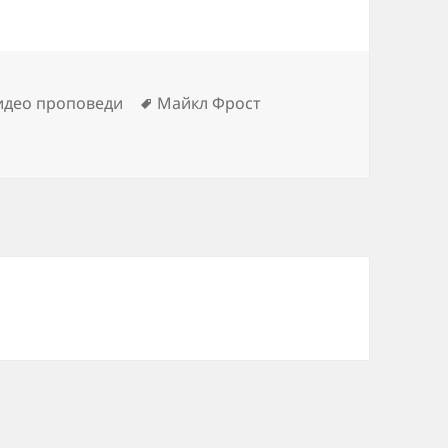
Метки
идео проповеди
Майкл Фрост
ительная жизнь