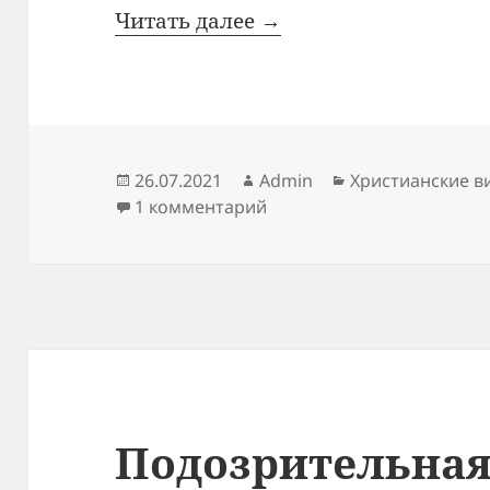
Читать далее →
Опубликовано
Автор
Рубрики
26.07.2021
Admin
Христианские в
к записи Реальный Иисус
1 комментарий
Подозрительна