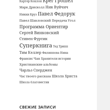
Крег Грошел
Картер Конлон
Ник Вуйчич
Марк Дрисколл
Павел Федорук
Никки Круз
Павел Шавловский
Передача Угол
Программа Ориентир
Сергей Винковский
Стивен Фуртик
Суперкнига
Тед Трипп
Тим Келлер
Филиппова Нина
Франсис Чан
Хранители истории
Христианские альбомы
Чарльз Сперджен
Школа Христа
Час твоего рассказа
Школа благовестия
СВЕЖИЕ ЗАПИСИ